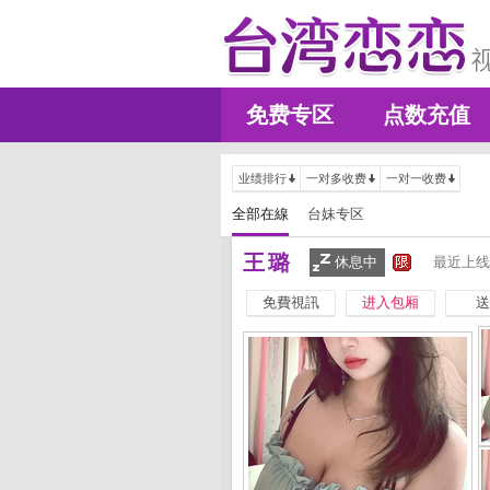
免费专区
点数充值
业绩排行
一对多收费
一对一收费
全部在線
台妹专区
王璐
休息中
最近上线
免費視訊
进入包厢
送