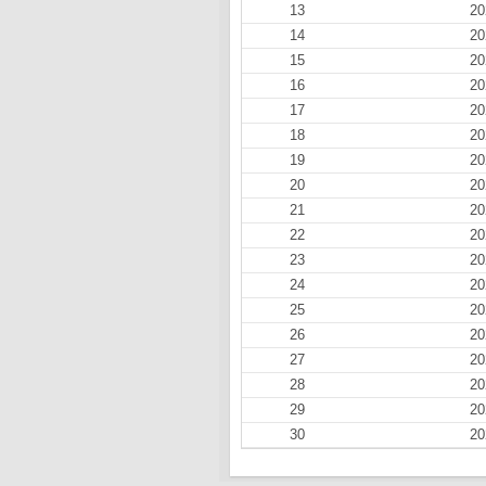
13
20
14
20
15
20
16
20
17
20
18
20
19
20
20
20
21
20
22
20
23
20
24
20
25
20
26
20
27
20
28
20
29
20
30
20