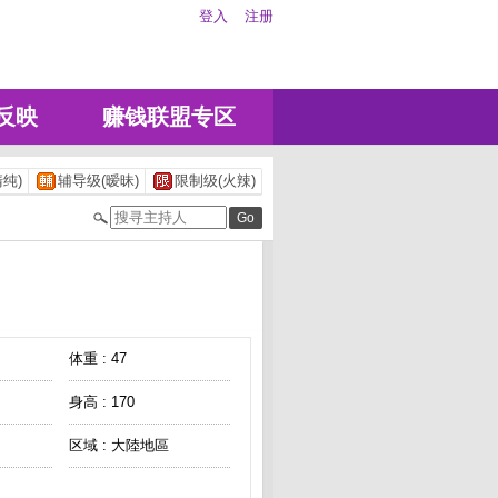
登入
注册
反映
赚钱联盟专区
纯)
辅导级(暧昧)
限制级(火辣)
体重 : 47
身高 : 170
区域 : 大陸地區